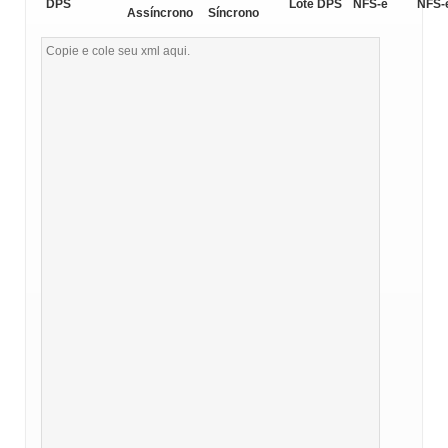
DPS
Lote DPS
NFS-e
NFS-
Assíncrono
Síncrono