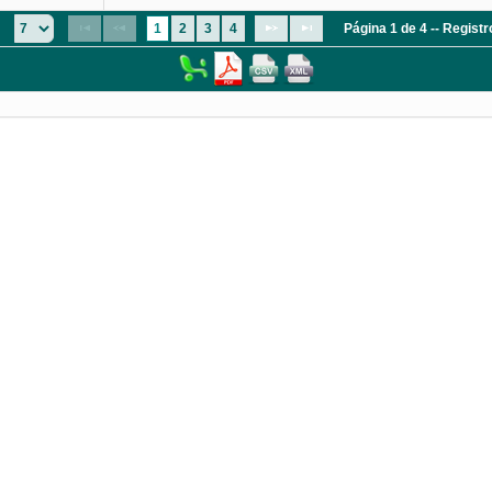
:
1
2
3
4
Página 1 de 4 -- Regist