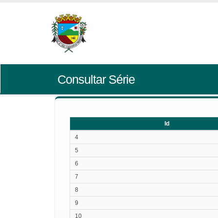
Consultar Série
Id
Id
4
5
6
7
8
9
10