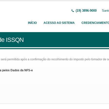
(19) 3896-9000
Sant
INÍCIO
ACESSO AO SISTEMA
CREDENCIAMENT
 de ISSQN
rá permitida após a confirmação do recolhimento do imposto pelo tomador de serv
a pelos Dados da NFS-e