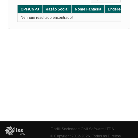
CPF/CNPJ
Razão Social
Nome Fantasia
Endereço
CE
Nenhum resultado encontrado!
Fiorilli Sociedade Civil Software LTDA
© Copyright 2012-2026. Todos os Direitos