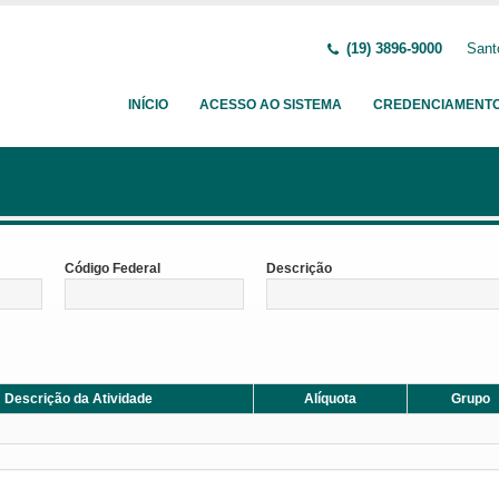
(19) 3896-9000
Sant
INÍCIO
ACESSO AO SISTEMA
CREDENCIAMENT
Código Federal
Descrição
Descrição da Atividade
Alíquota
Grupo